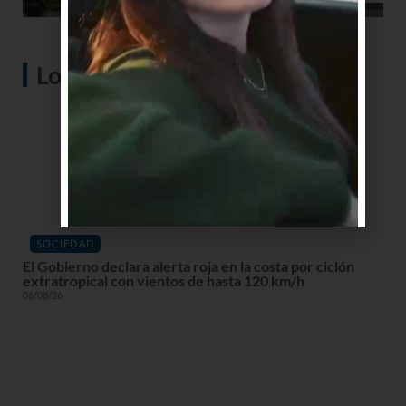
Lo más visto
SOCIEDAD
El Gobierno declara alerta roja en la costa por ciclón
extratropical con vientos de hasta 120 km/h
06/08/26