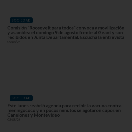
SOCIEDAD
Comisión “Roosevelt para todos” convoca a movilización
y asamblea el domingo 9 de agosto frente al Geant y son
recibidos en Junta Departamental. Escuchá la entrevista
05/08/26
SOCIEDAD
Este lunes reabrió agenda para recibir la vacuna contra
meningococo y en pocos minutos se agotaron cupos en
Canelones y Montevideo
03/08/26