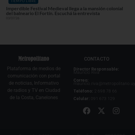
TIEMPO LIBRE
Imperdible Festival Medieval llega a la mansión colonial
del balneario El Fortín. Escuchá la entrevista
03/07/26
CONTACTO
Plataforma de medios de
Director Responsable:
Mauricio Riva
comunicación con portal
Correo:
de noticias, Informativo
mauricio.riva@metropolitano.u
de radios y TV en Ciudad
Teléfono:
2 698 78 66
de la Costa, Canelones
Celular:
091 673 129