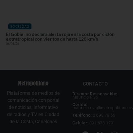
SOCIEDAD
El Gobierno declara alerta roja en la costa por ciclón
extratropical con vientos de hasta 120 km/h
06/08/26
CONTACTO
Plataforma de medios de
Director Responsable:
Mauricio Riva
comunicación con portal
Correo:
de noticias, Informativo
mauricio.riva@metropolitano.u
de radios y TV en Ciudad
Teléfono:
2 698 78 66
de la Costa, Canelones
Celular:
091 673 129