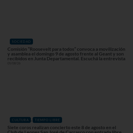
SOCIEDAD
Comisión “Roosevelt para todos” convoca a movilización
y asamblea el domingo 9 de agosto frente al Geant y son
recibidos en Junta Departamental. Escuchá la entrevista
05/08/26
,
CULTURA
TIEMPO LIBRE
Siete coros realizan concierto este 8 de agosto en el
Club de Leones San José de Carrasco con entrada libre.