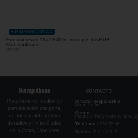
HUB METROPOLITANO
Este martes de 18 a 19.30 hs. no te pierdas HUB
Metropolitano
12/11/24
CONTACTO
Plataforma de medios de
Director Responsable:
Mauricio Riva
comunicación con portal
Correo:
de noticias, Informativo
mauricio.riva@metropolitano.u
de radios y TV en Ciudad
Teléfono:
2 698 78 66
de la Costa, Canelones
Celular:
091 673 129