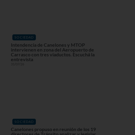
SOCIEDAD
Intendencia de Canelones y MTOP
intervienen en zona del Aeropuerto de
Carrasco con tres viaductos. Escuchá la
entrevista
31/07/26
SOCIEDAD
Canelones propuso en reunión de los 19
directores de Tránsito analizar y legislar