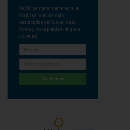
Recibí semanalmente en tu e-
mail, las noticias más
destacadas de Ciudad de la
Costa y no te pierdas ninguna
novedad
Suscribirme