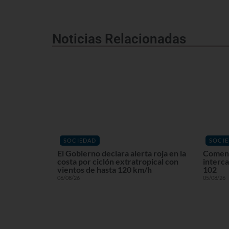
Noticias Relacionadas
SOCIEDAD
SOCI
El Gobierno declara alerta roja en la
Comenz
costa por ciclón extratropical con
interca
vientos de hasta 120 km/h
102
06/08/26
05/08/26