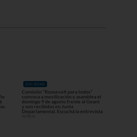
SOCIEDAD
Comisión “Roosevelt para todos”
eño
convoca a movilización y asamblea el
á
domingo 9 de agosto frente al Geant
io.
y son recibidos en Junta
Departamental. Escuchá la entrevista
05/08/26