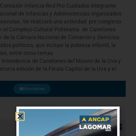
a Comisión Infancia Red Pro Cuidados integrante
Nacional de Infancias y Adolescencias organizados
scencias. Se realizará una actividad pre congreso
n el Complejo Cultural Politeama de Canelones
te de la Cámara Nacional de Comercio y Servicios
os políticos, que incluye la pobreza infantil, la
les, entre otros temas
a Intendencia de Canelones del Museo de la Uva y
tercera edición de la Fiesta Capital de la Uva y el
Suscribirme