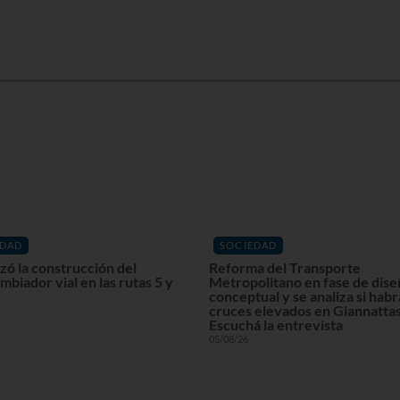
EDAD
SOCIEDAD
ó la construcción del
Reforma del Transporte
mbiador vial en las rutas 5 y
Metropolitano en fase de dis
conceptual y se analiza si habr
cruces elevados en Giannattas
Escuchá la entrevista
05/08/26