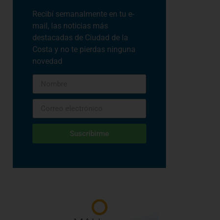
Recibí semanalmente en tu e-
mail, las noticias más
destacadas de Ciudad de la
Costa y no te pierdas ninguna
novedad
Suscribirme