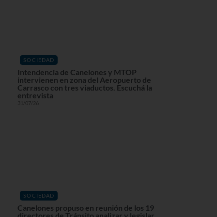
SOCIEDAD
Intendencia de Canelones y MTOP
intervienen en zona del Aeropuerto de
Carrasco con tres viaductos. Escuchá la
entrevista
31/07/26
SOCIEDAD
Canelones propuso en reunión de los 19
directores de Tránsito analizar y legislar