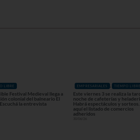
,
O LIBRE
EMPRESARIALES
TIEMPO LIBR
ble Festival Medieval llega a
Este viernes 3 se realiza la ta
ión colonial del balneario El
noche de cafeterías y heladerí
 Escuchá la entrevista
Habrá espectáculos y sorteos.
aquí el listado de comercios
adheridos
30/06/26