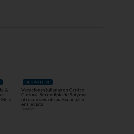
E
TIEMPO LIBRE
rde &
Vacaciones julianas en Centro
as .
Cultural Serendipia de Solymar
 Mirá
ofrecen seis obras. Escuchá la
entrevista
26/06/26