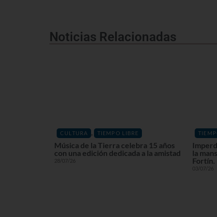
Noticias Relacionadas
,
CULTURA
TIEMPO LIBRE
TIEMP
Música de la Tierra celebra 15 años
Imperdi
con una edición dedicada a la amistad
la mans
Fortín.
28/07/26
03/07/26