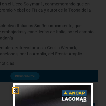
ad en el Liceo Solymar 1, conmemorando que en
, premio Nobel de Física y autor de la Teoría de la
olectivo Italianos Sin Reconocimiento, que
embajadas y cancillerías de Italia, por el cambio
dadanía
tales, entrevistamos a Cecilia Wernick,
anelones, por La Amplia, del Frente Amplio
noticias
Suscribirme