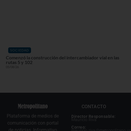
SOCIEDAD
Comenzó la construcción del intercambiador vial en las
rutas 5 y 102
05/08/26
CONTACTO
Plataforma de medios de
Director Responsable:
Mauricio Riva
comunicación con portal
Correo:
de noticias, Informativo
mauricio.riva@metropolitano.u