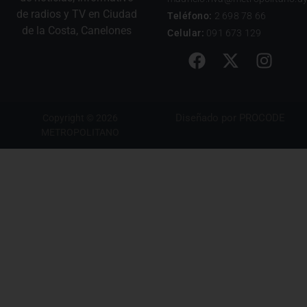
de radios y TV en Ciudad
Teléfono:
2 698 78 66
de la Costa, Canelones
Celular:
091 673 129
Diseñado por
PROCODE
Copyright © 2026
METROPOLITANO