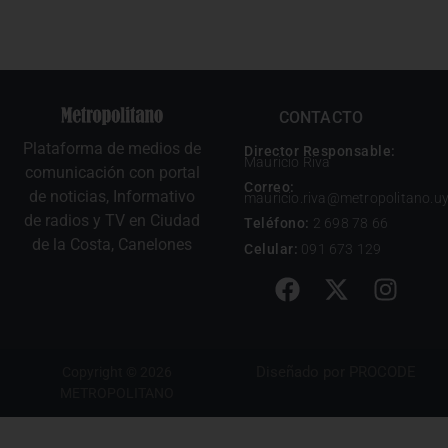
CONTACTO
Plataforma de medios de
Director Responsable:
Mauricio Riva
comunicación con portal
Correo:
de noticias, Informativo
mauricio.riva@metropolitano.u
de radios y TV en Ciudad
Teléfono:
2 698 78 66
de la Costa, Canelones
Celular:
091 673 129
Diseñado por
PROCODE
Copyright © 2026
METROPOLITANO