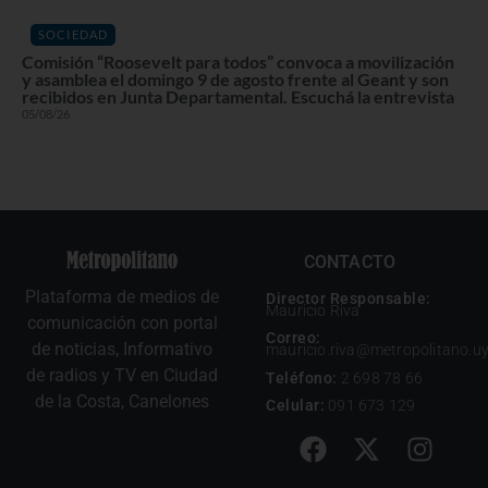
SOCIEDAD
Comisión “Roosevelt para todos” convoca a movilización
y asamblea el domingo 9 de agosto frente al Geant y son
recibidos en Junta Departamental. Escuchá la entrevista
05/08/26
CONTACTO
Plataforma de medios de
Director Responsable:
Mauricio Riva
comunicación con portal
Correo:
de noticias, Informativo
mauricio.riva@metropolitano.u
de radios y TV en Ciudad
Teléfono:
2 698 78 66
de la Costa, Canelones
Celular:
091 673 129