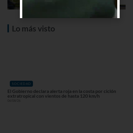
Lo más visto
SOCIEDAD
El Gobierno declara alerta roja en la costa por ciclón
extratropical con vientos de hasta 120 km/h
06/08/26