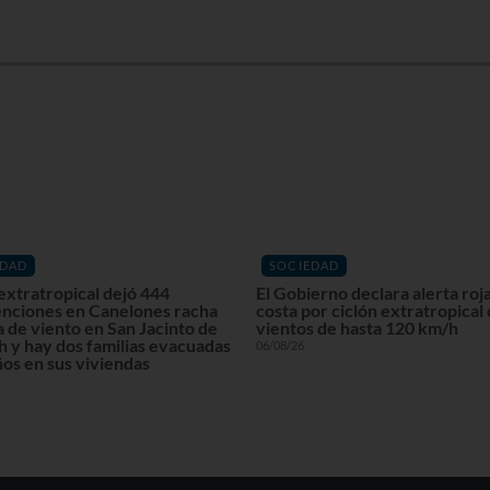
EDAD
SOCIEDAD
extratropical dejó 444
El Gobierno declara alerta roja
enciones en Canelones racha
costa por ciclón extratropical
 de viento en San Jacinto de
vientos de hasta 120 km/h
 y hay dos familias evacuadas
06/08/26
os en sus viviendas