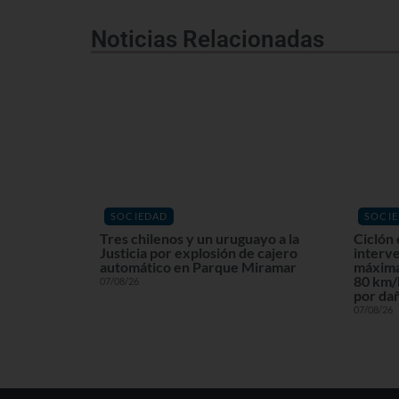
Noticias Relacionadas
SOCIEDAD
SOCI
Tres chilenos y un uruguayo a la
Ciclón 
Justicia por explosión de cajero
interv
automático en Parque Miramar
máxima
80 km/h
07/08/26
por dañ
07/08/26