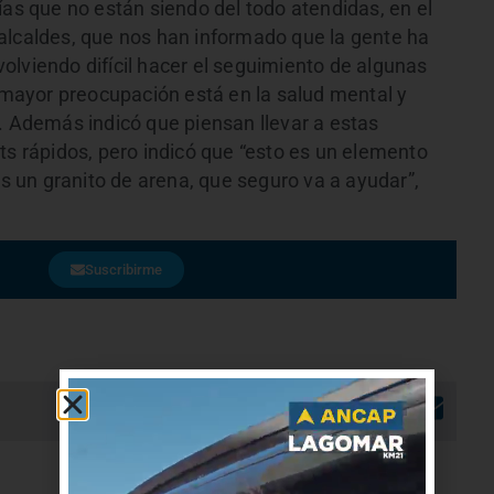
ías que no están siendo del todo atendidas, en el
alcaldes, que nos han informado que la gente ha
olviendo difícil hacer el seguimiento de algunas
a mayor preocupación está en la salud mental y
. Además indicó que piensan llevar a estas
ts rápidos, pero indicó que “esto es un elemento
es un granito de arena, que seguro va a ayudar”,
Suscribirme