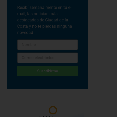
Recibí semanalmente en tu e-
mail, las noticias más
destacadas de Ciudad de la
Costa y no te pierdas ninguna
novedad
Suscribirme