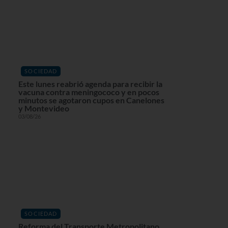
SOCIEDAD
Este lunes reabrió agenda para recibir la
vacuna contra meningococo y en pocos
minutos se agotaron cupos en Canelones
y Montevideo
03/08/26
SOCIEDAD
Reforma del Transporte Metropolitano