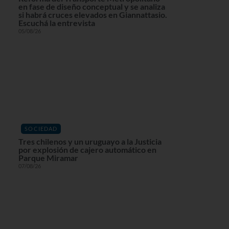
en fase de diseño conceptual y se analiza
si habrá cruces elevados en Giannattasio.
Escuchá la entrevista
05/08/26
SOCIEDAD
Tres chilenos y un uruguayo a la Justicia
por explosión de cajero automático en
Parque Miramar
07/08/26