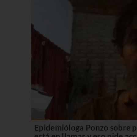
Epidemióloga Ponzo sobre p
está en llamas y eso pide ac