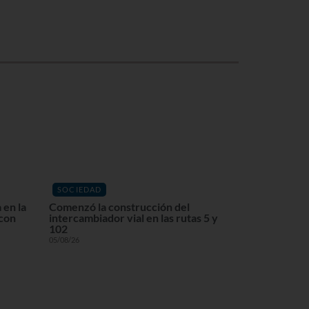
SOCIEDAD
 en la
Comenzó la construcción del
 con
intercambiador vial en las rutas 5 y
102
05/08/26