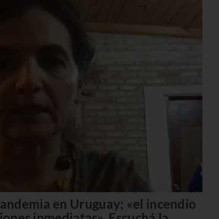
andemia en Uruguay; «el incendio
ciones inmediatas». Escuchá la