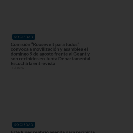
SOCIEDAD
Comisión “Roosevelt para todos”
convoca a movilización y asamblea el
domingo 9 de agosto frente al Geant y
son recibidos en Junta Departamental.
Escuchá la entrevista
05/08/26
SOCIEDAD
Este lunes reabrió agenda para recibir la