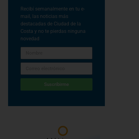
Recibí semanalmente en tu e-
mail, las noticias más
destacadas de Ciudad de la
Costa y no te pierdas ninguna
novedad
Suscribirme