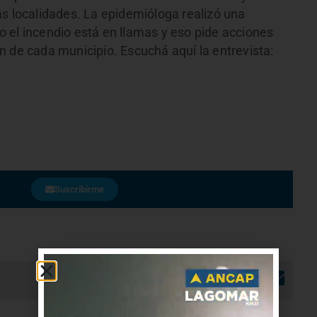
as localidades. La epidemióloga realizó una
 el incendio está en llamas y eso pide acciones
n de cada municipio. Escuchá aquí la entrevista:
Suscribirme