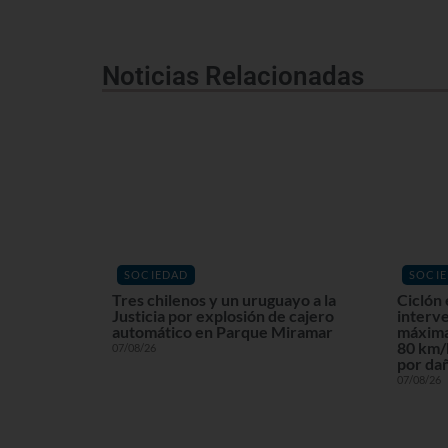
Noticias Relacionadas
SOCIEDAD
SOCI
Tres chilenos y un uruguayo a la
Ciclón 
Justicia por explosión de cajero
interv
automático en Parque Miramar
máxima
80 km/h
07/08/26
por dañ
07/08/26