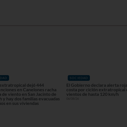
EDAD
SOCIEDAD
extratropical dejó 444
El Gobierno declara alerta roja
enciones en Canelones racha
costa por ciclón extratropical
 de viento en San Jacinto de
vientos de hasta 120 km/h
 y hay dos familias evacuadas
06/08/26
os en sus viviendas