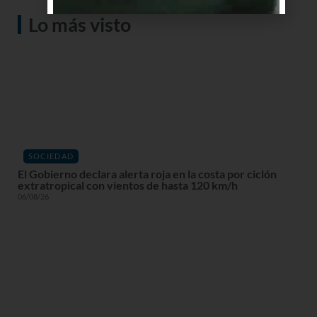
Lo más visto
SOCIEDAD
El Gobierno declara alerta roja en la costa por ciclón
extratropical con vientos de hasta 120 km/h
06/08/26