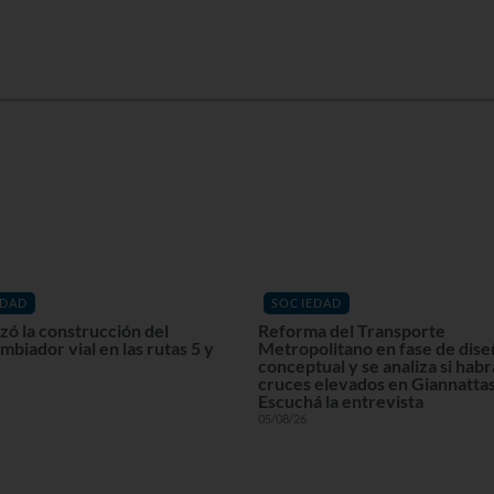
EDAD
SOCIEDAD
ó la construcción del
Reforma del Transporte
mbiador vial en las rutas 5 y
Metropolitano en fase de dis
conceptual y se analiza si habr
cruces elevados en Giannattas
Escuchá la entrevista
05/08/26