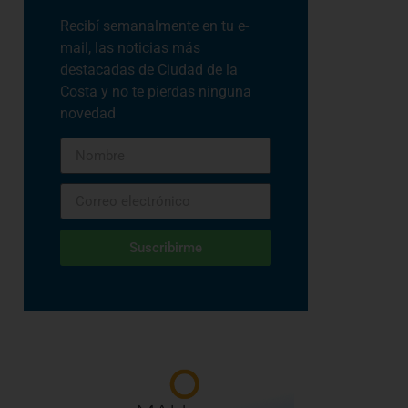
Recibí semanalmente en tu e-
mail, las noticias más
destacadas de Ciudad de la
Costa y no te pierdas ninguna
novedad
Suscribirme