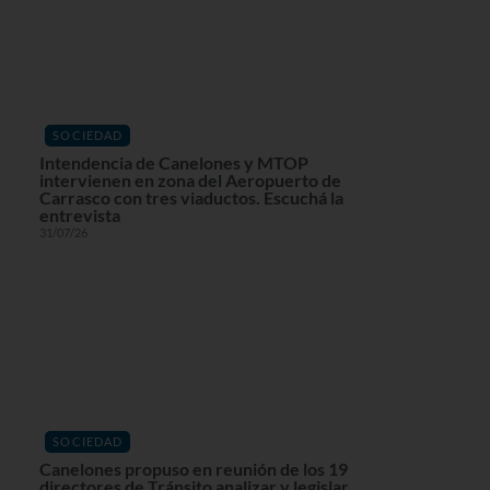
SOCIEDAD
Intendencia de Canelones y MTOP
intervienen en zona del Aeropuerto de
Carrasco con tres viaductos. Escuchá la
entrevista
31/07/26
SOCIEDAD
Canelones propuso en reunión de los 19
directores de Tránsito analizar y legislar