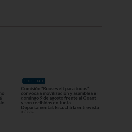
SOCIEDAD
Comisión “Roosevelt para todos”
eño
convoca a movilización y asamblea el
á
domingo 9 de agosto frente al Geant
io.
y son recibidos en Junta
Departamental. Escuchá la entrevista
05/08/26