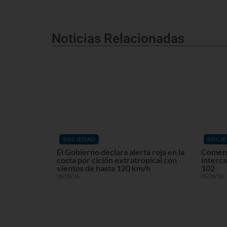
Noticias Relacionadas
SOCIEDAD
SOCI
El Gobierno declara alerta roja en la
Comenz
costa por ciclón extratropical con
interca
vientos de hasta 120 km/h
102
06/08/26
05/08/26