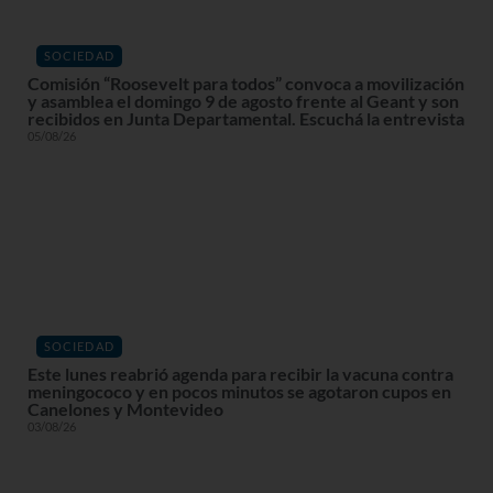
SOCIEDAD
Comisión “Roosevelt para todos” convoca a movilización
y asamblea el domingo 9 de agosto frente al Geant y son
recibidos en Junta Departamental. Escuchá la entrevista
05/08/26
SOCIEDAD
Este lunes reabrió agenda para recibir la vacuna contra
meningococo y en pocos minutos se agotaron cupos en
Canelones y Montevideo
03/08/26