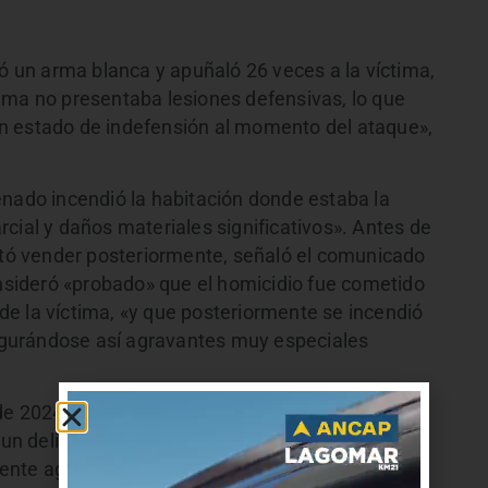
un arma blanca y apuñaló 26 veces a la víctima,
ima no presentaba lesiones defensivas, lo que
n estado de indefensión al momento del ataque»,
enado incendió la habitación donde estaba la
cial y daños materiales significativos». Antes de
entó vender posteriormente, señaló el comunicado
onsideró «probado» que el homicidio fue cometido
s de la víctima, «y que posteriormente se incendió
nfigurándose así agravantes muy especiales
de 2024. Finalmente el victimario fue condenado
un delito de homicidio muy especialmente
mente agravado».