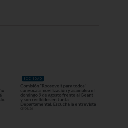
SOCIEDAD
Comisión “Roosevelt para todos”
eño
convoca a movilización y asamblea el
á
domingo 9 de agosto frente al Geant
io.
y son recibidos en Junta
Departamental. Escuchá la entrevista
05/08/26