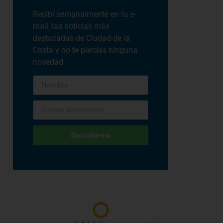
Recibí semanalmente en tu e-
mail, las noticias más
destacadas de Ciudad de la
Costa y no te pierdas ninguna
novedad
Suscribirme