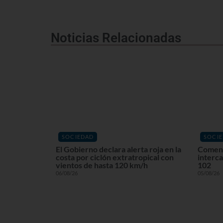
Noticias Relacionadas
SOCIEDAD
SOCI
El Gobierno declara alerta roja en la
Comenz
costa por ciclón extratropical con
interca
vientos de hasta 120 km/h
102
06/08/26
05/08/26