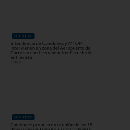
SOCIEDAD
Intendencia de Canelones y MTOP
intervienen en zona del Aeropuerto de
Carrasco con tres viaductos. Escuchá la
entrevista
31/07/26
SOCIEDAD
Canelones propuso en reunión de los 19
directores de Tránsito analizar y legislar