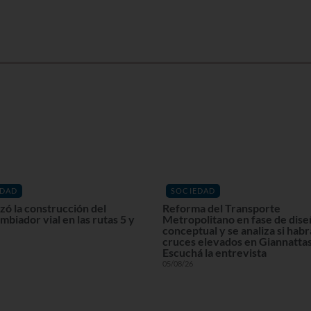
EDAD
SOCIEDAD
ó la construcción del
Reforma del Transporte
mbiador vial en las rutas 5 y
Metropolitano en fase de dis
conceptual y se analiza si habr
cruces elevados en Giannattas
Escuchá la entrevista
05/08/26