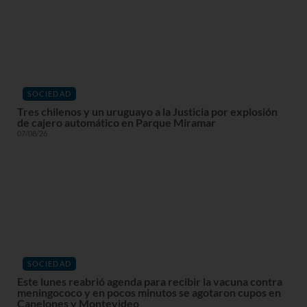
SOCIEDAD
Tres chilenos y un uruguayo a la Justicia por explosión
de cajero automático en Parque Miramar
07/08/26
SOCIEDAD
Este lunes reabrió agenda para recibir la vacuna contra
meningococo y en pocos minutos se agotaron cupos en
Canelones y Montevideo