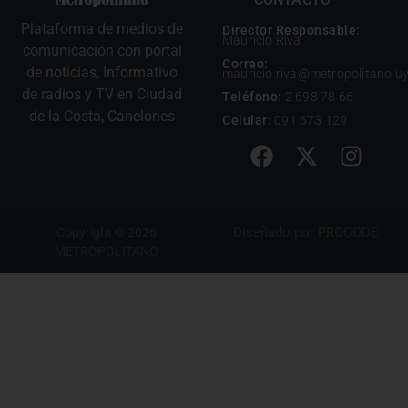
Plataforma de medios de
Director Responsable:
Mauricio Riva
comunicación con portal
Correo:
de noticias, Informativo
mauricio.riva@metropolitano.u
de radios y TV en Ciudad
Teléfono:
2 698 78 66
de la Costa, Canelones
Celular:
091 673 129
Diseñado por
PROCODE
Copyright © 2026
METROPOLITANO