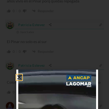
años vivis en el Pinar porq quedas repegada
0
0
Responder
Patricia Estevez
hace 5 años
El Pinar no solo es al sur
0
0
Responder
Patricia Estevez
hace 5 años
Colonia esta en Pinar Norte, es la entrada del Autónomo
0
0
Responder
RODOLFO ALBERTO