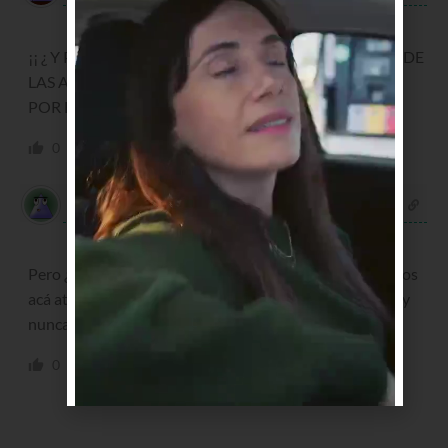
hace 5 años
¡¡ ¿ Y POR BARRA DE CARRASCO DESDE EL PUENTE DE
LAS AMERICAS NO HAY LINEA INTERNA QUE PASE
POR ESTE BARRIO ? PARA CUANDO ¡¡?
0
0
Responder
María Ana Moler
hace 5 años
Pero ¿donde es calle Colonia? Yo tengo casa hace 30 años
acá atrás de Disco (ex La Cabaña) conozco bien la zona y
nunca escuche de una calle con ese nombre.
0
0
Responder