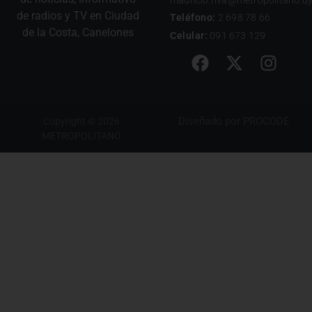
de radios y TV en Ciudad
Teléfono:
2 698 78 66
de la Costa, Canelones
Celular:
091 673 129
Diseñado por
PROCODE
Copyright © 2026
METROPOLITANO