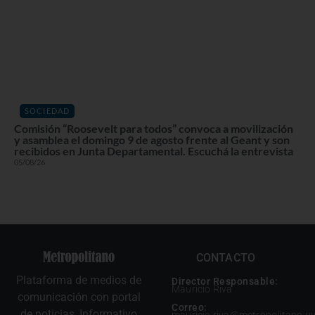
SOCIEDAD
Comisión “Roosevelt para todos” convoca a movilización
y asamblea el domingo 9 de agosto frente al Geant y son
recibidos en Junta Departamental. Escuchá la entrevista
05/08/26
CONTACTO
Plataforma de medios de
Director Responsable:
Mauricio Riva
comunicación con portal
Correo:
de noticias, Informativo
mauricio.riva@metropolitano.u