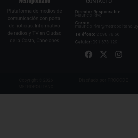
CONTACTO
Plataforma de medios de
Director Responsable:
Mauricio Riva
comunicación con portal
Correo:
de noticias, Informativo
mauricio.riva@metropolitano.u
de radios y TV en Ciudad
Teléfono:
2 698 78 66
de la Costa, Canelones
Celular:
091 673 129
Diseñado por
PROCODE
Copyright © 2026
METROPOLITANO