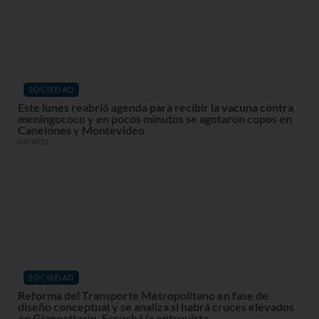
SOCIEDAD
Este lunes reabrió agenda para recibir la vacuna contra
meningococo y en pocos minutos se agotaron cupos en
Canelones y Montevideo
03/08/26
SOCIEDAD
Reforma del Transporte Metropolitano en fase de
diseño conceptual y se analiza si habrá cruces elevados
en Giannattasio. Escuchá la entrevista