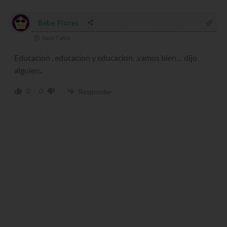
Bebe Flores
hace 7 años
Educacion , educacion y educacion. .vamos bien… dijo
alguien..
0
0
Responder