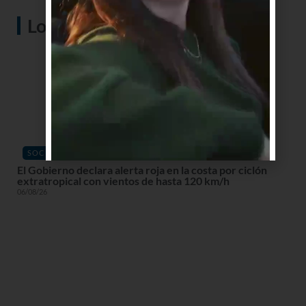
Lo más visto
SOCIEDAD
El Gobierno declara alerta roja en la costa por ciclón
extratropical con vientos de hasta 120 km/h
06/08/26