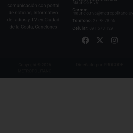
Mauricio Riva
comunicación con portal
Correo:
de noticias, Informativo
mauricio.riva@metropolitano.u
de radios y TV en Ciudad
Teléfono:
2 698 78 66
de la Costa, Canelones
Celular:
091 673 129
Diseñado por
PROCODE
Copyright © 2026
METROPOLITANO