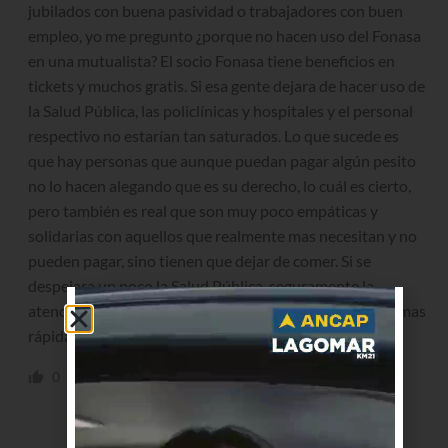
jubilados con buena pasividad o trabajadores con buen
empleo, yo me pregunto ¿porque no hacen uso del Fonasa
en una mutualista? El socio Fonasa tiene beneficios en
tickets y muchos gratis. Si esa gente dejara de hacer uso de
la Salud Pública, las policlínicas y hospitales y el personal
respectivo no estarían tan saturados. Lo que sucede es
que hay personas que aunque puedan pagar algún pesito
no lo hacen alegando que es su derecho, lo cuál es cierto,
pero también es real que son muy poco empáticas y
solidarias con aquellos que realmente mas necesitan y no
pueden pagar, sino tienen que dejar de comer. Si se
despejara un poco la Salud Pública, seguramente la
atención mejoraría y las citas para las consultas serían mas
rápidas.
0
0
Responder