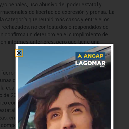
 y/o penales, uso abusivo del poder estatal y
ernacionales de libertad de expresión y prensa. La
 la categoría que reunió más casos y entre ellos
 rechazados, no contestados o respondidos de
n confirma un deterioro en el cumplimiento de
 en informes anteriores, pero que tiene una
fueron respondidos también se registró un
gunas disposiciones de la Ley de Urgente
la coalición de gobierno, según consignó CAinfo
o de 2020. La categoría Agresiones y ataques
dico contrario a estándares con 4, los procesos
 estatal con 2 y el Discurso estigmatizante con 2.
as, en 4 casos se afectó a periodistas mujeres
s componentes de violencia de género), en 30 a