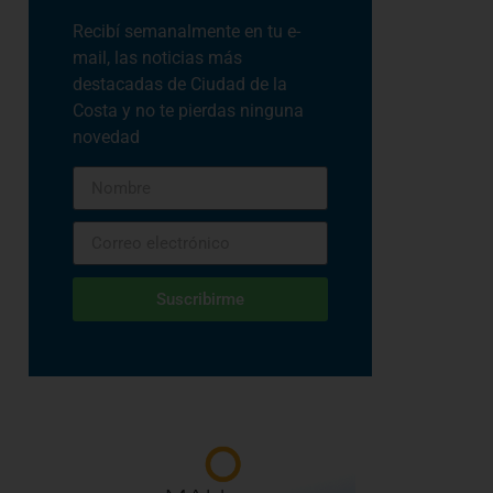
Recibí semanalmente en tu e-
mail, las noticias más
destacadas de Ciudad de la
Costa y no te pierdas ninguna
novedad
Suscribirme