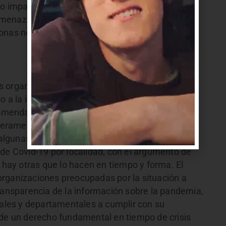
vo impacto en equipos periodísticos o medios de
menazas fueron organismos o funcionarios del
nas no estatales y en 5 no se identificó a los
 organismos públicos, tanto a nivel nacional
so a la información vinculada a la pandemia de
ecomendaciones de organismos internacionales de
ramericana (CIDH). En este sentido, a CAinfo le
r algunas direcciones departamentales de salud
 de Covid-19 por localidad, con el argumento de
s hay otras que lo hacen en tiempo y forma. El
organizaciones preocupadas por la situación a
transparencia de la información sobre la pandemia,
nales y departamentales a cumplir con su
 de un derecho fundamental en tiempo de crisis