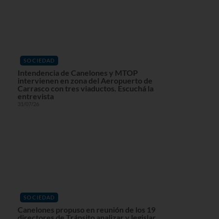
SOCIEDAD
Intendencia de Canelones y MTOP
intervienen en zona del Aeropuerto de
Carrasco con tres viaductos. Escuchá la
entrevista
31/07/26
SOCIEDAD
Canelones propuso en reunión de los 19
directores de Tránsito analizar y legislar