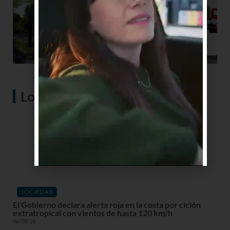
Lo más visto
SOCIEDAD
El Gobierno declara alerta roja en la costa por ciclón
extratropical con vientos de hasta 120 km/h
06/08/26