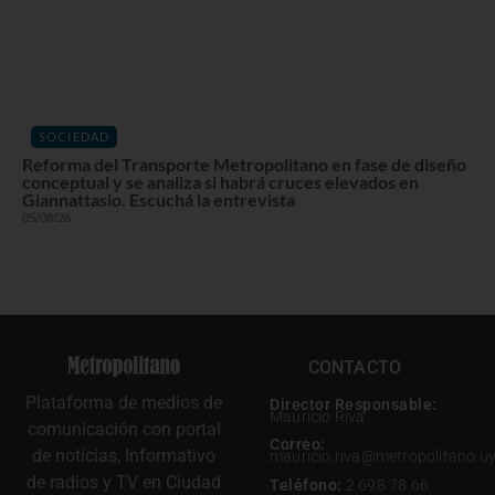
SOCIEDAD
Reforma del Transporte Metropolitano en fase de diseño
conceptual y se analiza si habrá cruces elevados en
Giannattasio. Escuchá la entrevista
05/08/26
CONTACTO
Plataforma de medios de
Director Responsable:
Mauricio Riva
comunicación con portal
Correo:
de noticias, Informativo
mauricio.riva@metropolitano.u
de radios y TV en Ciudad
Teléfono:
2 698 78 66