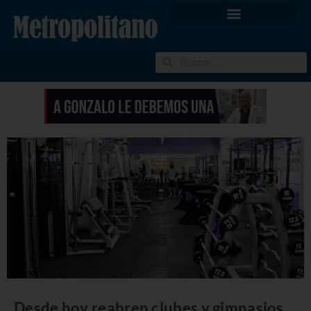
Desde hoy reabren clubes y gimnasios