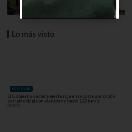
Lo más visto
SOCIEDAD
El Gobierno declara alerta roja en la costa por ciclón
extratropical con vientos de hasta 120 km/h
06/08/26