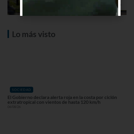
Lo más visto
SOCIEDAD
El Gobierno declara alerta roja en la costa por ciclón
extratropical con vientos de hasta 120 km/h
06/08/26