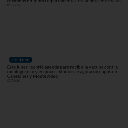
recibidos en Junta Departamental. Escuchá la entrevista
05/08/26
SOCIEDAD
Este lunes reabrió agenda para recibir la vacuna contra
meningococo y en pocos minutos se agotaron cupos en
Canelones y Montevideo
03/08/26