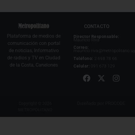
CONTACTO
Plataforma de medios de
Director Responsable:
Mauricio Riva
comunicación con portal
Correo:
de noticias, Informativo
mauricio.riva@metropolitano.u
de radios y TV en Ciudad
Teléfono:
2 698 78 66
de la Costa, Canelones
Celular:
091 673 129
Diseñado por
PROCODE
Copyright © 2026
METROPOLITANO