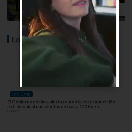
Lo más visto
SOCIEDAD
El Gobierno declara alerta roja en la costa por ciclón
extratropical con vientos de hasta 120 km/h
06/08/26