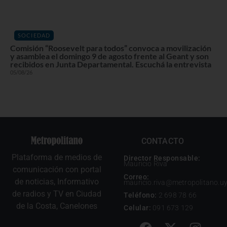
SOCIEDAD
Comisión “Roosevelt para todos” convoca a movilización
y asamblea el domingo 9 de agosto frente al Geant y son
recibidos en Junta Departamental. Escuchá la entrevista
05/08/26
CONTACTO
Plataforma de medios de
Director Responsable:
Mauricio Riva
comunicación con portal
Correo:
de noticias, Informativo
mauricio.riva@metropolitano.u
de radios y TV en Ciudad
Teléfono:
2 698 78 66
de la Costa, Canelones
Celular:
091 673 129