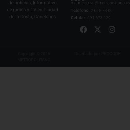
de noticias, Informativo
mauricio.riva@metropolitano.u
de radios y TV en Ciudad
Teléfono:
2 698 78 66
de la Costa, Canelones
Celular:
091 673 129
Diseñado por
PROCODE
Copyright © 2026
METROPOLITANO