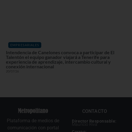
EMPRESARIALES
Intendencia de Canelones convoca a participar de El
Talentón el equipo ganador viajará a Tenerife para
experiencia de aprendizaje, intercambio cultural y
conexión internacional
20/07/26
CONTACTO
Plataforma de medios de
Director Responsable:
Mauricio Riva
comunicación con portal
Correo: