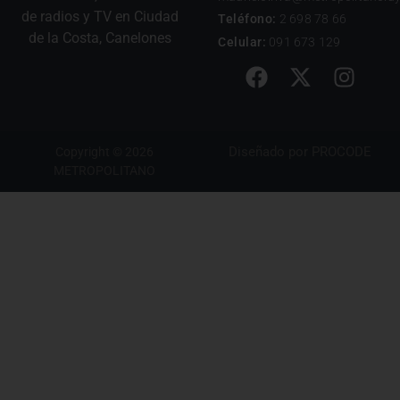
de radios y TV en Ciudad
Teléfono:
2 698 78 66
de la Costa, Canelones
Celular:
091 673 129
Diseñado por
PROCODE
Copyright © 2026
METROPOLITANO