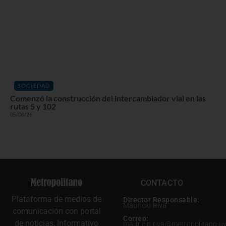
SOCIEDAD
Comenzó la construcción del intercambiador vial en las
rutas 5 y 102
05/08/26
CONTACTO
Plataforma de medios de
Director Responsable:
Mauricio Riva
comunicación con portal
Correo:
de noticias, Informativo
mauricio.riva@metropolitano.u