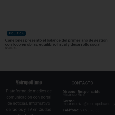
POLÍTICA
Canelones presentó el balance del primer año de gestión
con foco en obras, equilibrio fiscal y desarrollo social
08/07/26
CONTACTO
Plataforma de medios de
Director Responsable:
Mauricio Riva
comunicación con portal
Correo:
de noticias, Informativo
mauricio.riva@metropolitano.u
de radios y TV en Ciudad
Teléfono:
2 698 78 66