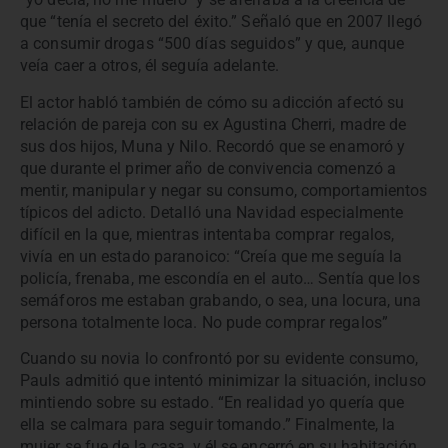
que “tenía el secreto del éxito.” Señaló que en 2007 llegó
a consumir drogas “500 días seguidos” y que, aunque
veía caer a otros, él seguía adelante.
El actor habló también de cómo su adicción afectó su
relación de pareja con su ex Agustina Cherri, madre de
sus dos hijos, Muna y Nilo. Recordó que se enamoró y
que durante el primer año de convivencia comenzó a
mentir, manipular y negar su consumo, comportamientos
típicos del adicto. Detalló una Navidad especialmente
difícil en la que, mientras intentaba comprar regalos,
vivía en un estado paranoico: “Creía que me seguía la
policía, frenaba, me escondía en el auto… Sentía que los
semáforos me estaban grabando, o sea, una locura, una
persona totalmente loca. No pude comprar regalos”
Cuando su novia lo confrontó por su evidente consumo,
Pauls admitió que intentó minimizar la situación, incluso
mintiendo sobre su estado. “En realidad yo quería que
ella se calmara para seguir tomando.” Finalmente, la
mujer se fue de la casa, y él se encerró en su habitación