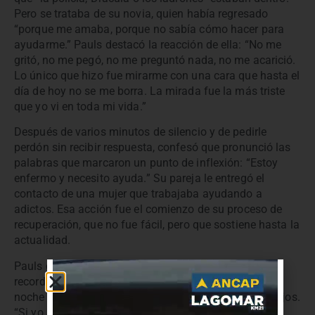
Pero se trataba de su novia, quien había regresado
“porque me amaba, porque no sabía cómo hacer para
ayudarme.” Pauls destacó la reacción de ella: “No me
gritó, no me pegó, no me preguntó nada, no me acarició.
Lo único que hizo fue mirarme con una cara que hasta el
día de hoy no se me borra. La mirada fue la más triste
que yo vi en toda mi vida.”
Después de varios minutos de silencio y de pedirle
perdón sin recibir respuesta, confesó que pronunció las
palabras que marcaron un punto de inflexión: “Estoy
enfermo y necesito ayuda.” Su pareja le entregó el
contacto de una mujer que trabajaba ayudando a
adictos. Esa acción fue el comienzo de su proceso de
recuperación, que no fue fácil, pero que sostiene hasta la
actualidad.
Pauls cerró la charla con un mensaje de esperanza,
recordando que el 29 de diciembre, fecha cercana a la
noche en que sintió que se moría, nació uno de sus hijos.
“Si yo me moría ese día, me perdía el regalo más