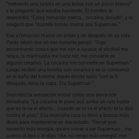
“metiendo una tarjeta en una bolsa con un polvo blanco”
y le preguntó qué estaba haciendo. El hombre le
respondió: “Estoy tomando merca… cocaína, boludo”, y le
aseguró que “cuando tomás merca sos Superman.”
Esa afirmación marcó un antes y un después en su vida.
Pauls relató que en ese instante pensó: “Sigo
encontrando cosas que me van a ayudar, el alcohol me
relaja, la marihuana me hace reír, me convierte en
alguien creativo. La cocaína me convierte en Superman.”
Luego recibió una bolsita con cocaína y se la consumió
en el baño del boliche, desde donde salió “con la S
dibujada, tenía la capa. Era Superman.”
Describió la sensación inicial como una elevación
inmediata: “La cocaína te pone acá arriba un rato hasta
que se te va el efecto… cuando se te va el efecto te la das
contra el piso.” Esa montaña rusa lo llevó a buscar más
dosis para mantenerse en ese estado: “Pensé que
necesito más energía, quiero volver a ser Superman… me
acerco al tipo y le digo ‘che, no tengo más energía’, me