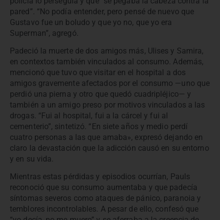
policía lo perseguía y que “se pegaba la cabeza contra la
pared”. “No podía entender, pero pensé de nuevo que
Gustavo fue un boludo y que yo no, que yo era
Superman”, agregó.
Padeció la muerte de dos amigos más, Ulises y Samira,
en contextos también vinculados al consumo. Además,
mencionó que tuvo que visitar en el hospital a dos
amigos gravemente afectados por el consumo —uno que
perdió una pierna y otro que quedó cuadripléjico— y
también a un amigo preso por motivos vinculados a las
drogas. “Fui al hospital, fui a la cárcel y fui al
cementerio”, sintetizó. “En siete años y medio perdí
cuatro personas a las que amaba», expresó dejando en
claro la devastación que la adicción causó en su entorno
y en su vida.
Mientras estas pérdidas y episodios ocurrían, Pauls
reconoció que su consumo aumentaba y que padecía
síntomas severos como ataques de pánico, paranoia y
temblores incontrolables. A pesar de ello, confesó que
“yo decía, no me muero” y se aferraba a la creencia de