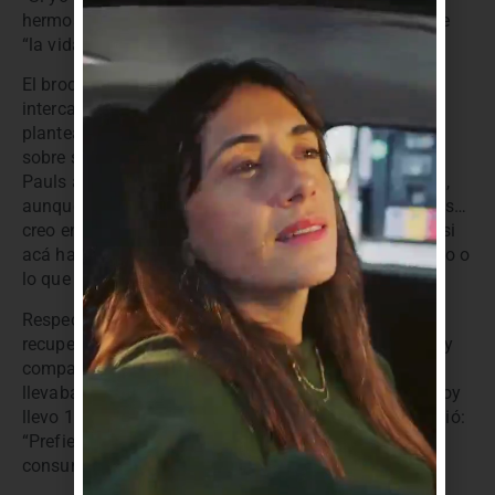
hermoso que me dio la vida,” concluyó, afirmando que
“la vida, no la muerte,” fue el verdadero premio.
El broche de oro del evento fue una instancia de
intercambio entre Pauls y los estudiantes, quienes
plantearon preguntas muy interesantes. Consultado
sobre si su experiencia lo había vuelto más creyente,
Pauls aclaró que no se trataba de una charla religiosa,
aunque afirmó con convicción: “Claro que creo en Dios…
creo en mi Dios, yo lo llamo poder superior, para que, si
acá hay algún judío, católico, musulmán, mahometano o
lo que sea, cada uno pueda creer en ese Dios”.
Respecto a si había recaído después de iniciar su
recuperación, reconoció que la adicción no tiene cura y
compartió la reciente muerte de un compañero que
llevaba 15 años limpio y que recayó trágicamente. “Hoy
llevo 17 años y 8 meses en recuperación,” dijo, y añadió:
“Prefiero un mal día limpio que el mejor de los días
consumiendo.”