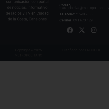
comunicación con portal
Correo:
de noticias, Informativo
mauricio.riva@metropolitano.u
de radios y TV en Ciudad
Teléfono:
2 698 78 66
de la Costa, Canelones
Celular:
091 673 129
Diseñado por
PROCODE
Copyright © 2026
METROPOLITANO