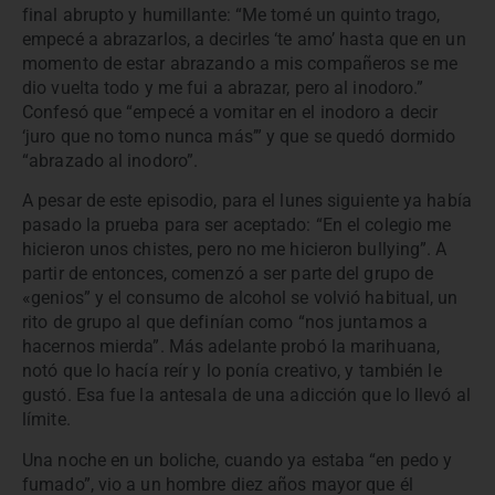
final abrupto y humillante: “Me tomé un quinto trago,
empecé a abrazarlos, a decirles ‘te amo’ hasta que en un
momento de estar abrazando a mis compañeros se me
dio vuelta todo y me fui a abrazar, pero al inodoro.”
Confesó que “empecé a vomitar en el inodoro a decir
‘juro que no tomo nunca más’” y que se quedó dormido
“abrazado al inodoro”.
A pesar de este episodio, para el lunes siguiente ya había
pasado la prueba para ser aceptado: “En el colegio me
hicieron unos chistes, pero no me hicieron bullying”. A
partir de entonces, comenzó a ser parte del grupo de
«genios” y el consumo de alcohol se volvió habitual, un
rito de grupo al que definían como “nos juntamos a
hacernos mierda”. Más adelante probó la marihuana,
notó que lo hacía reír y lo ponía creativo, y también le
gustó. Esa fue la antesala de una adicción que lo llevó al
límite.
Una noche en un boliche, cuando ya estaba “en pedo y
fumado”, vio a un hombre diez años mayor que él