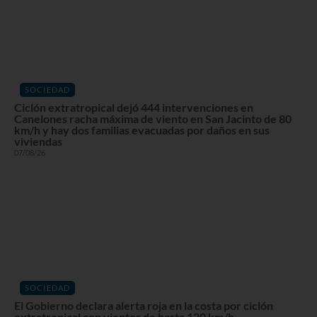
SOCIEDAD
Ciclón extratropical dejó 444 intervenciones en
Canelones racha máxima de viento en San Jacinto de 80
km/h y hay dos familias evacuadas por daños en sus
viviendas
07/08/26
SOCIEDAD
El Gobierno declara alerta roja en la costa por ciclón
extratropical con vientos de hasta 120 km/h