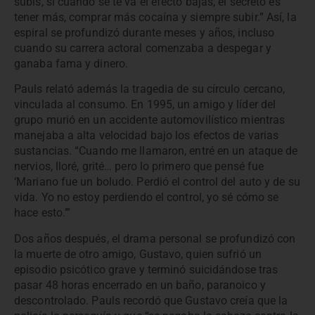
subís, si cuando se te va el efecto bajas, el secreto es
tener más, comprar más cocaína y siempre subir.” Así, la
espiral se profundizó durante meses y años, incluso
cuando su carrera actoral comenzaba a despegar y
ganaba fama y dinero.
Pauls relató además la tragedia de su círculo cercano,
vinculada al consumo. En 1995, un amigo y líder del
grupo murió en un accidente automovilístico mientras
manejaba a alta velocidad bajo los efectos de varias
sustancias. “Cuando me llamaron, entré en un ataque de
nervios, lloré, grité… pero lo primero que pensé fue
‘Mariano fue un boludo. Perdió el control del auto y de su
vida. Yo no estoy perdiendo el control, yo sé cómo se
hace esto.’”
Dos años después, el drama personal se profundizó con
la muerte de otro amigo, Gustavo, quien sufrió un
episodio psicótico grave y terminó suicidándose tras
pasar 48 horas encerrado en un baño, paranoico y
descontrolado. Pauls recordó que Gustavo creía que la