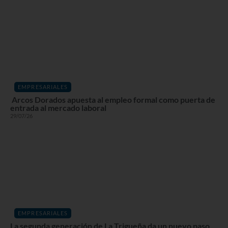
EMPRESARIALES
Arcos Dorados apuesta al empleo formal como puerta de
entrada al mercado laboral
29/07/26
EMPRESARIALES
La segunda generación de La Trigueña da un nuevo paso