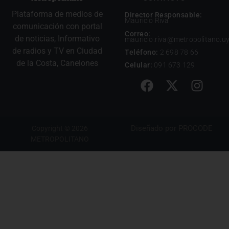
Plataforma de medios de
Director Responsable:
Mauricio Riva
comunicación con portal
Correo:
de noticias, Informativo
mauricio.riva@metropolitano.u
de radios y TV en Ciudad
Teléfono:
2 698 78 66
de la Costa, Canelones
Celular:
091 673 129
Diseñado por
PROCODE
Copyright © 2026
METROPOLITANO