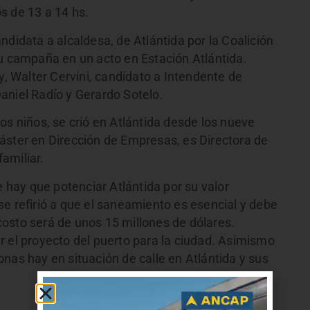
s de 13 a 14 hs.
ndidata a alcaldesa, de Atlántida por la Coalición
su campaña en un acto en Estación Atlántida.
 Walter Cervini, candidato a Intendente de
aniel Radío y Gerardo Sotelo.
os niños, se crió en Atlántida desde los nueve
áster en Dirección de Empresas, es Directora de
amiliar.
e hay que potenciar Atlántida por su valor
y se refirió a que el saneamiento es esencial y debe
osto será de unos 15 millones de dólares.
r el proyecto del puerto para la ciudad. Asimismo
nas hay en situación de calle en Atlántida y sus