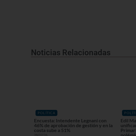
Noticias Relacionadas
POLÍTICA
POLÍT
Encuesta: Intendente Legnani con
Edil Ma
46% de aprobación de gestión y en la
unifica
costa sube a 51%
Primari
polémi
28/07/26