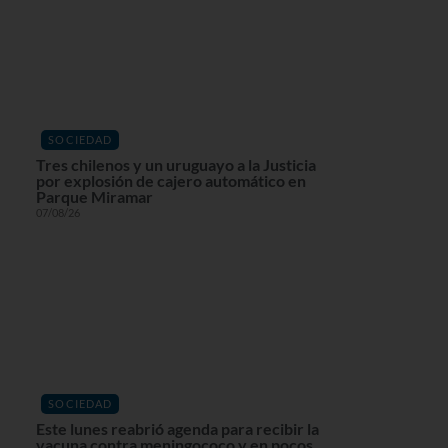
SOCIEDAD
Tres chilenos y un uruguayo a la Justicia
por explosión de cajero automático en
Parque Miramar
07/08/26
SOCIEDAD
Este lunes reabrió agenda para recibir la
vacuna contra meningococo y en pocos