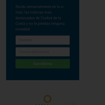
Recibí semanalmente en tu e-
mail, las noticias más
destacadas de Ciudad de la
Costa y no te pierdas ninguna
novedad
Suscribirme