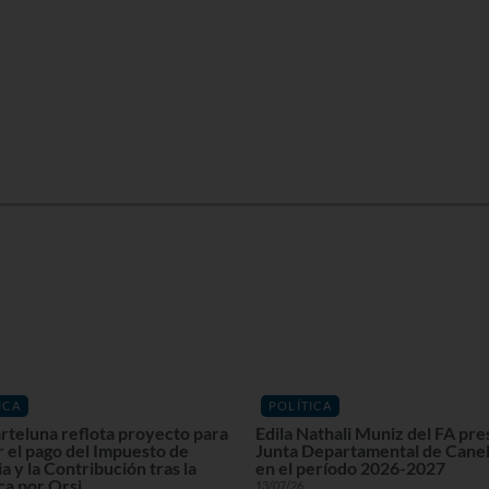
ICA
POLÍTICA
rteluna reflota proyecto para
Edila Nathali Muniz del FA pre
r el pago del Impuesto de
Junta Departamental de Cane
a y la Contribución tras la
en el período 2026-2027
ca por Orsi
13/07/26