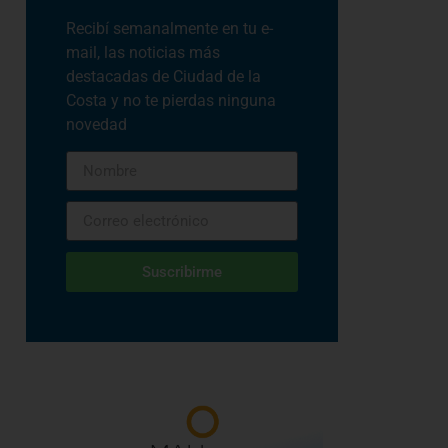
Recibí semanalmente en tu e-
mail, las noticias más
destacadas de Ciudad de la
Costa y no te pierdas ninguna
novedad
Suscribirme