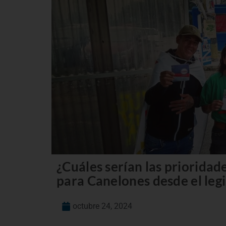
¿Cuáles serían las prioridade
para Canelones desde el legi
octubre 24, 2024