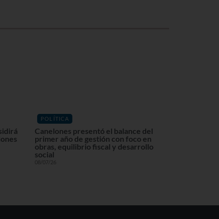
POLÍTICA
sidirá
Canelones presentó el balance del
lones
primer año de gestión con foco en
obras, equilibrio fiscal y desarrollo
social
08/07/26