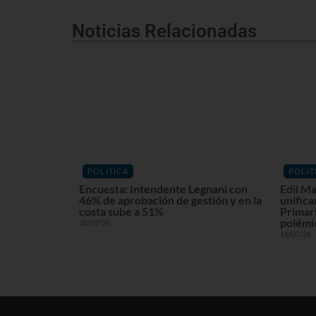
Noticias Relacionadas
POLÍTICA
POLÍT
Encuesta: Intendente Legnani con
Edil Ma
46% de aprobación de gestión y en la
unifica
costa sube a 51%
Primari
polémi
28/07/26
16/07/26