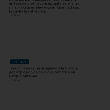
en fase de diseño conceptual y se analiza
si habrá cruces elevados en Giannattasio.
Escuchá la entrevista
05/08/26
SOCIEDAD
Tres chilenos y un uruguayo a la Justicia
por explosión de cajero automático en
Parque Miramar
07/08/26