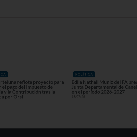
ICA
POLÍTICA
rteluna reflota proyecto para
Edila Nathali Muniz del FA pre
r el pago del Impuesto de
Junta Departamental de Cane
a y la Contribución tras la
en el período 2026-2027
ca por Orsi
13/07/26