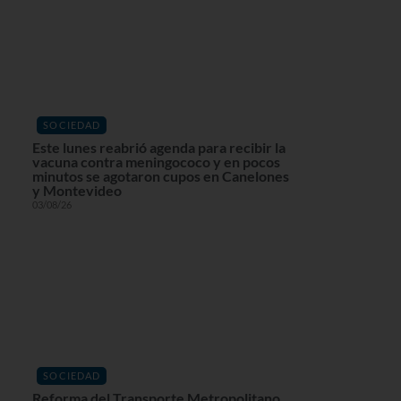
SOCIEDAD
Este lunes reabrió agenda para recibir la
vacuna contra meningococo y en pocos
minutos se agotaron cupos en Canelones
y Montevideo
03/08/26
SOCIEDAD
Reforma del Transporte Metropolitano