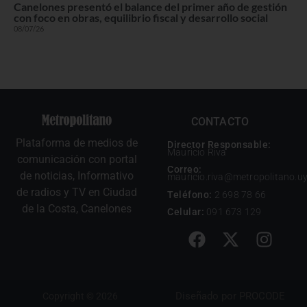
Canelones presentó el balance del primer año de gestión
con foco en obras, equilibrio fiscal y desarrollo social
08/07/26
CONTACTO
Plataforma de medios de
Director Responsable:
Mauricio Riva
comunicación con portal
Correo:
de noticias, Informativo
mauricio.riva@metropolitano.u
de radios y TV en Ciudad
Teléfono:
2 698 78 66
de la Costa, Canelones
Celular:
091 673 129
Diseñado por
PROCODE
Copyright © 2026