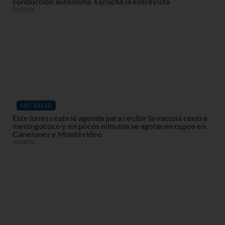
conducción autónoma. Escuchá la entrevista
31/07/26
SOCIEDAD
Este lunes reabrió agenda para recibir la vacuna contra
meningococo y en pocos minutos se agotaron cupos en
Canelones y Montevideo
03/08/26