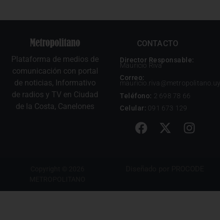
CONTACTO
Plataforma de medios de
Director Responsable:
Mauricio Riva
comunicación con portal
Correo:
de noticias, Informativo
mauricio.riva@metropolitano.u
de radios y TV en Ciudad
Teléfono:
2 698 78 66
de la Costa, Canelones
Celular:
091 673 129
Diseñado por
PROCODE
Copyright © 2026
METROPOLITANO