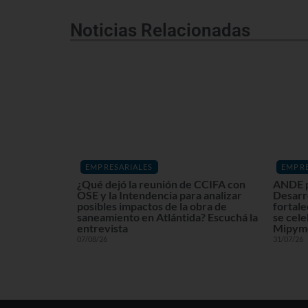
Noticias Relacionadas
EMPRESARIALES
EMPRE
¿Qué dejó la reunión de CCIFA con
ANDE p
OSE y la Intendencia para analizar
Desarr
posibles impactos de la obra de
fortale
saneamiento en Atlántida? Escuchá la
se cele
entrevista
Mipyme
07/08/26
31/07/26