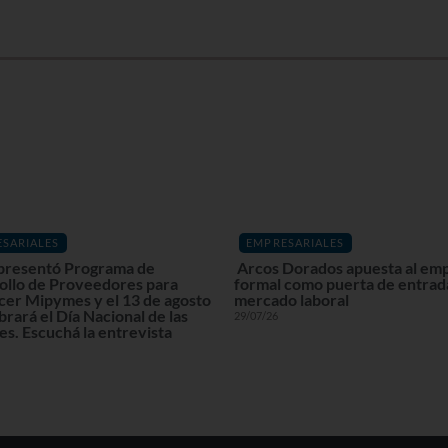
SARIALES
EMPRESARIALES
resentó Programa de
Arcos Dorados apuesta al em
ollo de Proveedores para
formal como puerta de entrada
cer Mipymes y el 13 de agosto
mercado laboral
brará el Día Nacional de las
29/07/26
s. Escuchá la entrevista