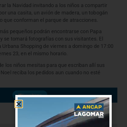
r la Navidad invitando a los niños a compartir
 por una casita, un avión de madera, un tobogán
co que conforman el parque de atracciones.
 más pequeños podrán encontrarse con Papa
 y se tomará fotografías con sus visitantes. El
a Urbana Shopping de viernes a domingo de 17:00
ernes 23, en el mismo horario.
de los niños mesitas para que escriban allí sus
 Noel reciba los pedidos aun cuando no esté
Suscribirme