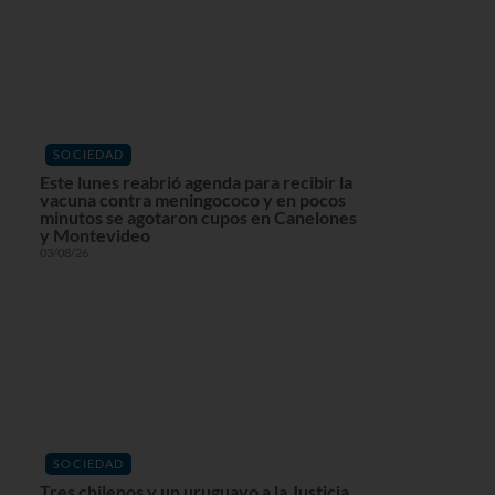
SOCIEDAD
Este lunes reabrió agenda para recibir la
vacuna contra meningococo y en pocos
minutos se agotaron cupos en Canelones
y Montevideo
03/08/26
SOCIEDAD
Tres chilenos y un uruguayo a la Justicia