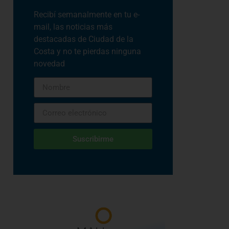
Recibí semanalmente en tu e-
mail, las noticias más
destacadas de Ciudad de la
Costa y no te pierdas ninguna
novedad
Suscribirme