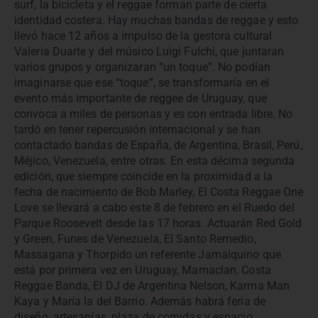
surf, la bicicleta y el reggae forman parte de cierta
identidad costera. Hay muchas bandas de reggae y esto
llevó hace 12 años a impulso de la gestora cultural
Valeria Duarte y del músico Luigi Fulchi, que juntaran
varios grupos y organizaran “un toque”. No podían
imaginarse que ese “toque”, se transformaría en el
evento más importante de reggee de Uruguay, que
convoca a miles de personas y es con entrada libre. No
tardó en tener repercusión internacional y se han
contactado bandas de España, de Argentina, Brasil, Perú,
Méjico, Venezuela, entre otras. En esta décima segunda
edición, que siempre coincide en la proximidad a la
fecha de nacimiento de Bob Marley, El Costa Reggae One
Love se llevará a cabo este 8 de febrero en el Ruedo del
Parque Roosevelt desde las 17 horas. Actuarán Red Gold
y Green, Funes de Venezuela, El Santo Remedio,
Massagana y Thorpido un referente Jamaiquino que
está por primera vez en Uruguay, Mamaclan, Costa
Reggae Banda, El DJ de Argentina Nelson, Karma Man
Kaya y María la del Barrio. Además habrá feria de
diseño, artesanías, plaza de comidas y espacio