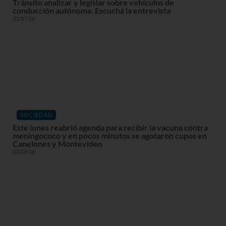
Tránsito analizar y legislar sobre vehículos de
conducción autónoma. Escuchá la entrevista
31/07/26
SOCIEDAD
Este lunes reabrió agenda para recibir la vacuna contra
meningococo y en pocos minutos se agotaron cupos en
Canelones y Montevideo
03/08/26