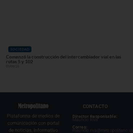
SOCIEDAD
Comenzó la construcción del intercambiador vial en las
rutas 5 y 102
05/08/26
CONTACTO
Plataforma de medios de
Director Responsable:
Mauricio Riva
comunicación con portal
Correo:
de noticias, Informativo
mauricio.riva@metropolitano.u