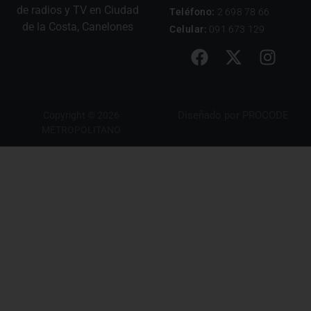
de radios y TV en Ciudad
Teléfono:
2 698 78 66
de la Costa, Canelones
Celular:
091 673 129
Diseñado por
PROCODE
Copyright © 2026
METROPOLITANO