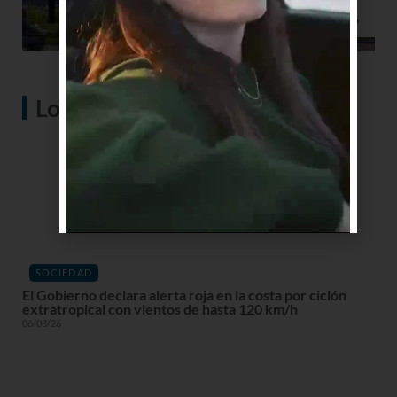
Lo más visto
SOCIEDAD
El Gobierno declara alerta roja en la costa por ciclón
extratropical con vientos de hasta 120 km/h
06/08/26