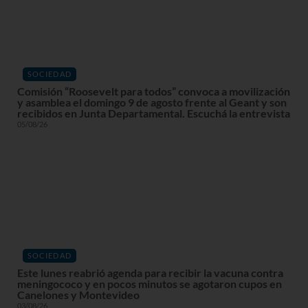
SOCIEDAD
Comisión “Roosevelt para todos” convoca a movilización
y asamblea el domingo 9 de agosto frente al Geant y son
recibidos en Junta Departamental. Escuchá la entrevista
05/08/26
SOCIEDAD
Este lunes reabrió agenda para recibir la vacuna contra
meningococo y en pocos minutos se agotaron cupos en
Canelones y Montevideo
03/08/26