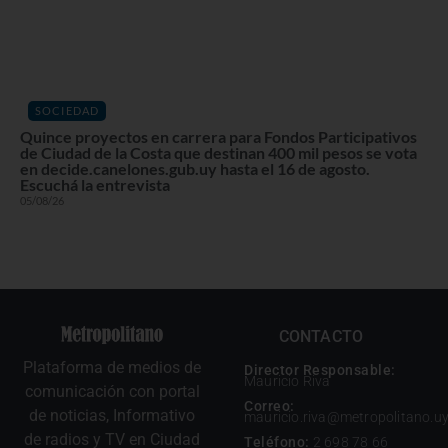
SOCIEDAD
Quince proyectos en carrera para Fondos Participativos
de Ciudad de la Costa que destinan 400 mil pesos se vota
en decide.canelones.gub.uy hasta el 16 de agosto.
Escuchá la entrevista
05/08/26
CONTACTO
Plataforma de medios de
Director Responsable:
Mauricio Riva
comunicación con portal
Correo:
de noticias, Informativo
mauricio.riva@metropolitano.u
de radios y TV en Ciudad
Teléfono:
2 698 78 66