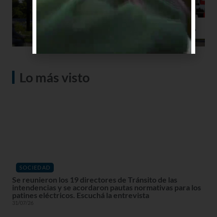
Lo más visto
SOCIEDAD
Se reunieron los 19 directores de Tránsito de las
intendencias y se acordaron pautas normativas para los
patines eléctricos. Escuchá la entrevista
31/07/26