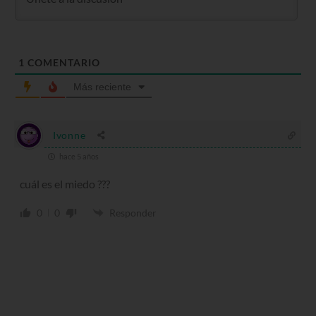
1
COMENTARIO
Más reciente
Ivonne
hace 5 años
cuál es el miedo ???
0
0
Responder