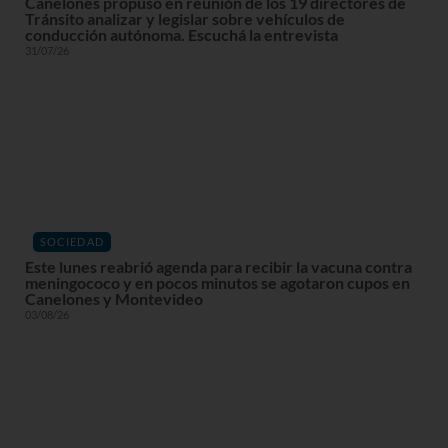
Canelones propuso en reunión de los 19 directores de
Tránsito analizar y legislar sobre vehículos de
conducción autónoma. Escuchá la entrevista
31/07/26
SOCIEDAD
Este lunes reabrió agenda para recibir la vacuna contra
meningococo y en pocos minutos se agotaron cupos en
Canelones y Montevideo
03/08/26