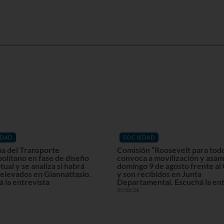
EDAD
SOCIEDAD
a del Transporte
Comisión “Roosevelt para tod
olitano en fase de diseño
convoca a movilización y asam
ual y se analiza si habrá
domingo 9 de agosto frente al
elevados en Giannattasio.
y son recibidos en Junta
 la entrevista
Departamental. Escuchá la ent
05/08/26