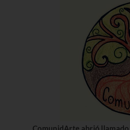
ComunidArte abrió llamado a