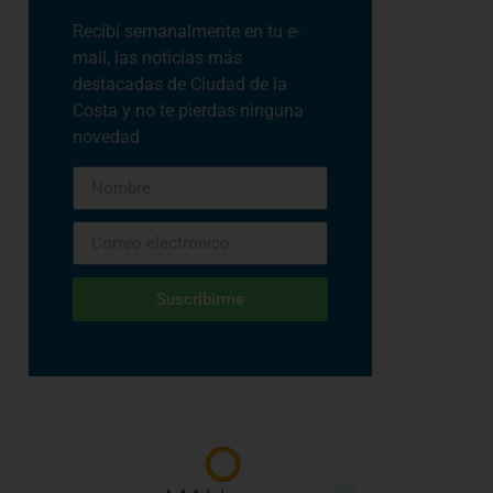
Recibí semanalmente en tu e-
mail, las noticias más
destacadas de Ciudad de la
Costa y no te pierdas ninguna
novedad
Suscribirme