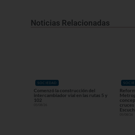
Noticias Relacionadas
SOCIEDAD
SOCI
Comenzó la construcción del
Reform
intercambiador vial en las rutas 5 y
Metrop
102
concept
cruces 
05/08/26
Escuchá
05/08/26