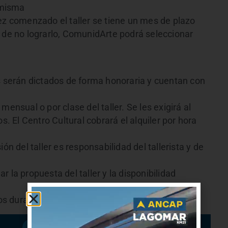
a misma
ez comenzado el taller se tiene un mes de plazo
o de no lograrlo, ComunidArte podrá seleccionar
os serán dictados de forma honoraria y cuentan con
o mensual o por clase del taller. Se les exigirá al
s. El Centro Cultural cobrará el alquiler por hora
ón del taller es responsabilidad del tallerista y de
 la propuesta del taller y la disponibilidad
dos durante los últimos días de febrero 2018.
Suscribirme