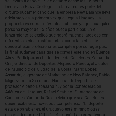
se llevará a cabo el 19 de octubre desde las 16 horas
frente a la Plaza Crottogini. Esta carrera es parte del
circuito sudamericano que la empresa New Balance lleva
adelante y es la primera vez que llega a Uruguay. La
propuesta es sumar diferentes públicos ya que cualquier
persona mayor de 15 años puede participar. En el
lanzamiento se explicó que habrá muchas largadas con
diferentes series clasificatorias, como la serie elite,
donde atletas profesionales compiten por su lugar para
la final sudamericana que se correrá este año en Buenos
Aires. Participaron el intendente de Canelones, Yamandú
Orsi, el director de Deportes, Alejandro Pereda, el alcalde
del Municipio de Ciudad de la Costa, Mario López
Assandri, el gerente de Marketing de New Balance, Pablo
Míguez, por la Secretaría Nacional de Deportes, el
profesor Alberto Espasandín, y por la Confederación
Atlética del Uruguay, Rafael Scabino. El intendente de
Canelones, Yamandú Orsi, celebró que sea Canelones
quien recibe esta novedosa competencia. “El deporte
está de parabienes, el uruguayo está mirando otras
cosas además de fútbol”, reflexionó. La carrera tendrá