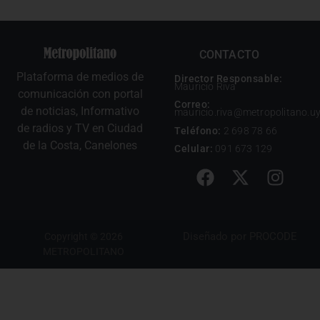
CONTACTO
Plataforma de medios de
Director Responsable:
Mauricio Riva
comunicación con portal
Correo:
de noticias, Informativo
mauricio.riva@metropolitano.u
de radios y TV en Ciudad
Teléfono:
2 698 78 66
de la Costa, Canelones
Celular:
091 673 129
Diseñado por
PROCODE
Copyright © 2026
METROPOLITANO