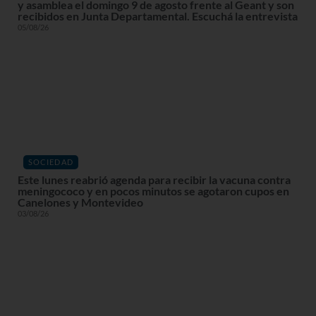
y asamblea el domingo 9 de agosto frente al Geant y son
recibidos en Junta Departamental. Escuchá la entrevista
05/08/26
SOCIEDAD
Este lunes reabrió agenda para recibir la vacuna contra
meningococo y en pocos minutos se agotaron cupos en
Canelones y Montevideo
03/08/26