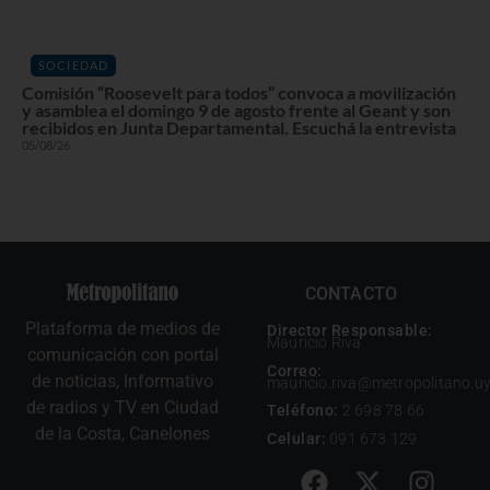
SOCIEDAD
Comisión “Roosevelt para todos” convoca a movilización
y asamblea el domingo 9 de agosto frente al Geant y son
recibidos en Junta Departamental. Escuchá la entrevista
05/08/26
CONTACTO
Plataforma de medios de
Director Responsable:
Mauricio Riva
comunicación con portal
Correo:
de noticias, Informativo
mauricio.riva@metropolitano.u
de radios y TV en Ciudad
Teléfono:
2 698 78 66
de la Costa, Canelones
Celular:
091 673 129