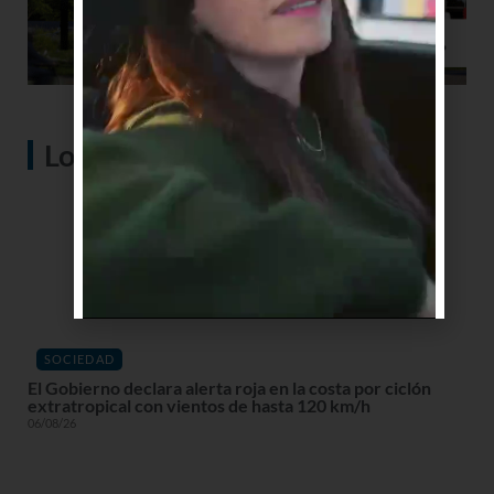
Lo más visto
SOCIEDAD
El Gobierno declara alerta roja en la costa por ciclón
extratropical con vientos de hasta 120 km/h
06/08/26