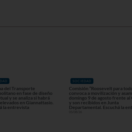
EDAD
SOCIEDAD
a del Transporte
Comisión “Roosevelt para tod
olitano en fase de diseño
convoca a movilización y asam
ual y se analiza si habrá
domingo 9 de agosto frente al
elevados en Giannattasio.
y son recibidos en Junta
 la entrevista
Departamental. Escuchá la ent
05/08/26