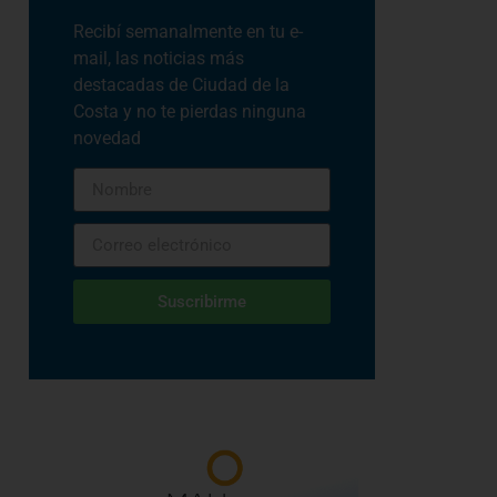
Recibí semanalmente en tu e-
mail, las noticias más
destacadas de Ciudad de la
Costa y no te pierdas ninguna
novedad
Suscribirme