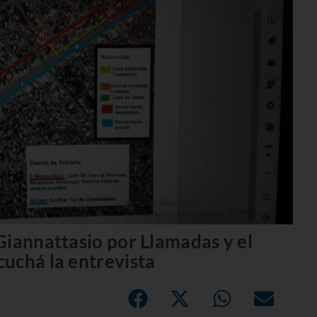
Giannattasio por Llamadas y el
uchá la entrevista