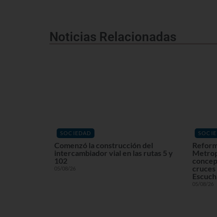
Noticias Relacionadas
SOCIEDAD
SOCI
Comenzó la construcción del
Reform
intercambiador vial en las rutas 5 y
Metrop
102
concept
cruces 
05/08/26
Escuchá
05/08/26