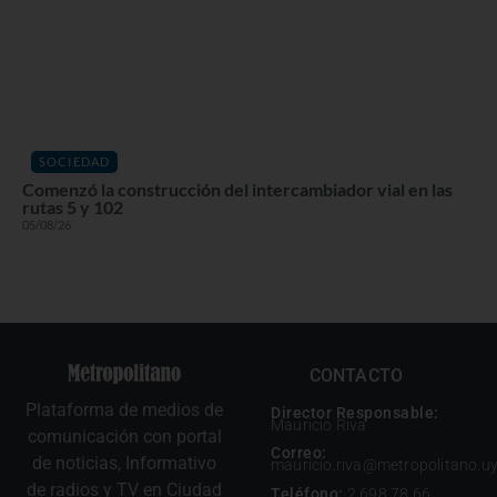
SOCIEDAD
Comenzó la construcción del intercambiador vial en las
rutas 5 y 102
05/08/26
CONTACTO
Plataforma de medios de
Director Responsable:
Mauricio Riva
comunicación con portal
Correo:
de noticias, Informativo
mauricio.riva@metropolitano.u
de radios y TV en Ciudad
Teléfono:
2 698 78 66