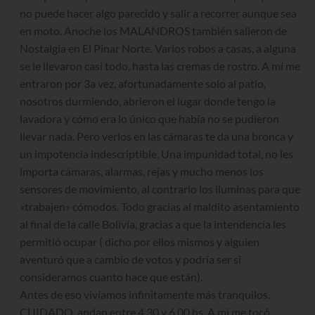
no puede hacer algo parecido y salir a recorrer aunque sea
en moto. Anoche los MALANDROS también salieron de
Nostalgia en El Pinar Norte. Varios robos a casas, a alguna
se le llevaron casi todo, hasta las cremas de rostro. A mí me
entraron por 3a vez, afortunadamente solo al patio,
nosotros durmiendo, abrieron el lugar donde tengo la
lavadora y cómo era lo único que había no se pudieron
llevar nada. Pero verlos en las cámaras te da una bronca y
un impotencia indescriptible. Una impunidad total, no les
importa cámaras, alarmas, rejas y mucho menos los
sensores de movimiento, al contrario los iluminas para que
«trabajen» cómodos. Todo gracias al maldito asentamiento
al final de la calle Bolivia, gracias a que la intendencia les
permitió ocupar ( dicho por ellos mismos y alguien
aventuró que a cambio de votos y podría ser si
consideramos cuanto hace que están).
Antes de eso vivíamos infinitamente más tranquilos.
CUIDADO, andan entre 4.30 y 6.00 hs. A mí me tocó