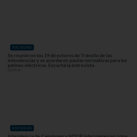
SOCIEDAD
Se reunieron los 19 directores de Tránsito de las
intendencias y se acordaron pautas normativas para los
patines eléctricos. Escuchá la entrevista
31/07/26
SOCIEDAD
Intendencia de Canelones y MTOP intervienen en zona