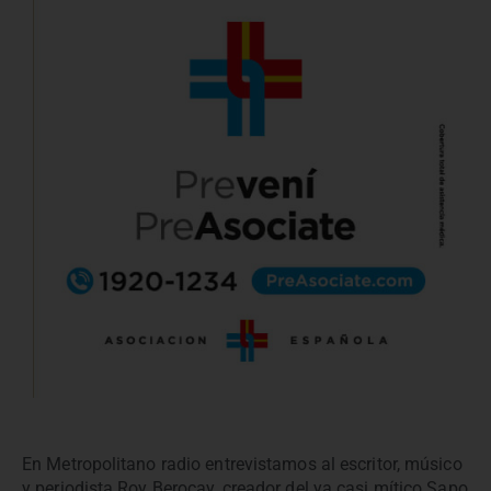
En Metropolitano radio entrevistamos al escritor, músico
y periodista Roy Berocay, creador del ya casi mítico Sapo