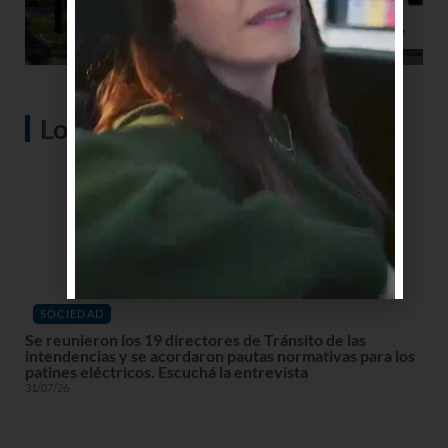
Lo más visto
SOCIEDAD
Se reunieron los 19 directores de Tránsito de las
intendencias y se acordaron pautas normativas para los
patines eléctricos. Escuchá la entrevista
31/07/26