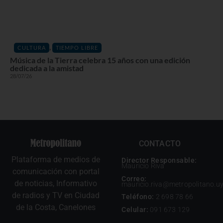
,
CULTURA
TIEMPO LIBRE
Música de la Tierra celebra 15 años con una edición
dedicada a la amistad
28/07/26
CONTACTO
Plataforma de medios de
Director Responsable:
Mauricio Riva
comunicación con portal
Correo:
de noticias, Informativo
mauricio.riva@metropolitano.u
de radios y TV en Ciudad
Teléfono:
2 698 78 66
de la Costa, Canelones
Celular:
091 673 129