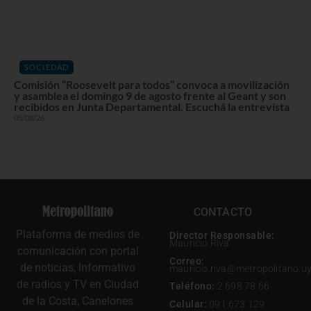
SOCIEDAD
Comisión “Roosevelt para todos” convoca a movilización
y asamblea el domingo 9 de agosto frente al Geant y son
recibidos en Junta Departamental. Escuchá la entrevista
05/08/26
CONTACTO
Plataforma de medios de
Director Responsable:
Mauricio Riva
comunicación con portal
Correo:
de noticias, Informativo
mauricio.riva@metropolitano.u
de radios y TV en Ciudad
Teléfono:
2 698 78 66
de la Costa, Canelones
Celular:
091 673 129