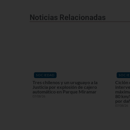
Noticias Relacionadas
SOCIEDAD
SOCI
Tres chilenos y un uruguayo a la
Ciclón 
Justicia por explosión de cajero
interv
automático en Parque Miramar
máxima
80 km/h
07/08/26
por dañ
07/08/26