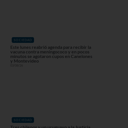
SOCIEDAD
Este lunes reabrió agenda para recibir la
vacuna contra meningococo y en pocos
minutos se agotaron cupos en Canelones
y Montevideo
03/08/26
SOCIEDAD
Tres chilenos y un uruguayo a la Justicia