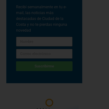
Recibí semanalmente en tu e-
mail, las noticias más
destacadas de Ciudad de la
Costa y no te pierdas ninguna
novedad
Suscribirme