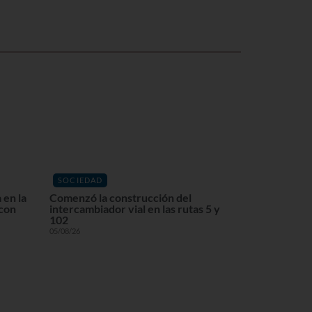
SOCIEDAD
 en la
Comenzó la construcción del
 con
intercambiador vial en las rutas 5 y
102
05/08/26