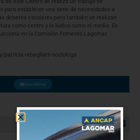
ra de este Centro se realizó un trabajo se
es para establecer una serie de necesidades a
omo deberes escolares pero también se realizan
ltura como centro y lo lúdico como el medio. Es
 funciona en la Comisión Fomento Lagomar.
patricia-rebagliatti-sociologa
Suscribirme