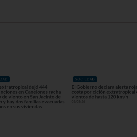
EDAD
SOCIEDAD
extratropical dejó 444
El Gobierno declara alerta roja
enciones en Canelones racha
costa por ciclón extratropical
 de viento en San Jacinto de
vientos de hasta 120 km/h
 y hay dos familias evacuadas
06/08/26
os en sus viviendas