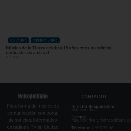
,
CULTURA
TIEMPO LIBRE
Música de la Tierra celebra 15 años con una edición
dedicada a la amistad
28/07/26
CONTACTO
Plataforma de medios de
Director Responsable:
Mauricio Riva
comunicación con portal
Correo:
de noticias, Informativo
mauricio.riva@metropolitano.u
de radios y TV en Ciudad
Teléfono:
2 698 78 66