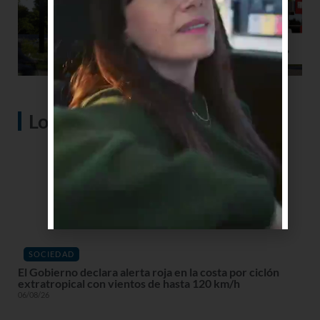
Lo más visto
SOCIEDAD
El Gobierno declara alerta roja en la costa por ciclón
extratropical con vientos de hasta 120 km/h
06/08/26