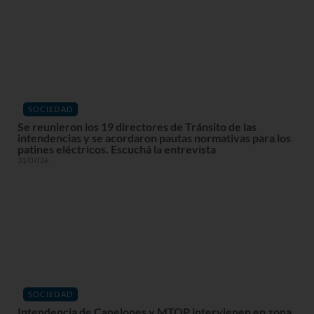
SOCIEDAD
Se reunieron los 19 directores de Tránsito de las
intendencias y se acordaron pautas normativas para los
patines eléctricos. Escuchá la entrevista
31/07/26
SOCIEDAD
Intendencia de Canelones y MTOP intervienen en zona